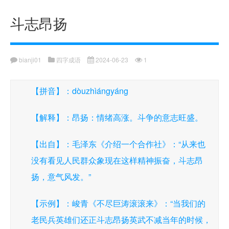
斗志昂扬
bianji01
四字成语
2024-06-23
1
【拼音】：dòuzhìángyáng
【解释】：昂扬：情绪高涨。斗争的意志旺盛。
【出自】：毛泽东《介绍一个合作社》：“从来也
没有看见人民群众象现在这样精神振奋，斗志昂
扬，意气风发。”
【示例】：峻青《不尽巨涛滚滚来》：“当我们的
老民兵英雄们还正斗志昂扬英武不减当年的时候，