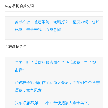
斗志昂扬的反义词
萎靡不振 意志消沉 无精打采 精疲力竭 心如
死灰 垂头丧气 心灰意懒
斗志昂扬造句
同学们听了英雄的报告后个个
斗志昂扬
、争当“活
雷锋”
经过校长给我们作了动员大会后，同学们个个
斗志
昂扬
，意气风发。
我军
斗志昂扬
，几个回合便把敌人杀于马下。