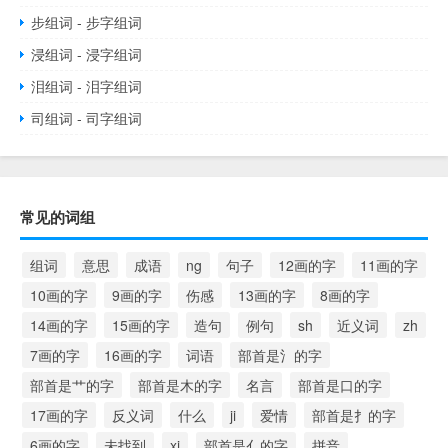
步组词 - 步字组词
浸组词 - 浸字组词
泪组词 - 泪字组词
司组词 - 司字组词
常见的词组
组词
意思
成语
ng
句子
12画的字
11画的字
10画的字
9画的字
伤感
13画的字
8画的字
14画的字
15画的字
造句
例句
sh
近义词
zh
7画的字
16画的字
词语
部首是氵的字
部首是艹的字
部首是木的字
名言
部首是口的字
17画的字
反义词
什么
ji
爱情
部首是扌的字
6画的字
未找到
xi
部首是亻的字
拼音