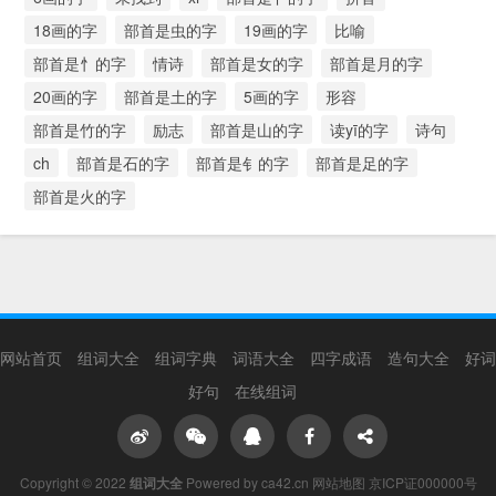
18画的字
部首是虫的字
19画的字
比喻
部首是忄的字
情诗
部首是女的字
部首是月的字
20画的字
部首是土的字
5画的字
形容
部首是竹的字
励志
部首是山的字
读yī的字
诗句
ch
部首是石的字
部首是钅的字
部首是足的字
部首是火的字
网站首页
组词大全
组词字典
词语大全
四字成语
造句大全
好词
好句
在线组词
Copyright © 2022
组词大全
Powered by ca42.cn
网站地图
京ICP证000000号