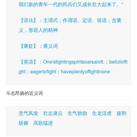
我们新的青年一代的民兵们又成长壮大起来了。”
【语法】：主谓式；作谓语、定语、状语；含褒
义，形容人的精神
【褒贬】：褒义词
【英语】：One'sfightingspiritsoarsaloft.；befulloffi
ght；eagertofight；haveplentyoffightinone
斗志昂扬的近义词
意气风发 壮志凌云 生气勃勃 生龙活虎 披荆
斩棘 高歌猛进